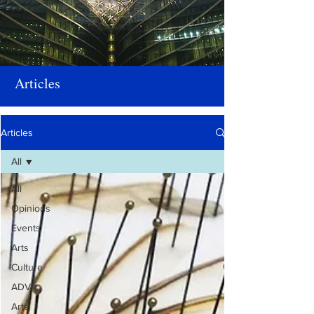
Articles
Articles
All
All
Opinions
Events
Arts
Culture
ADV
Arte