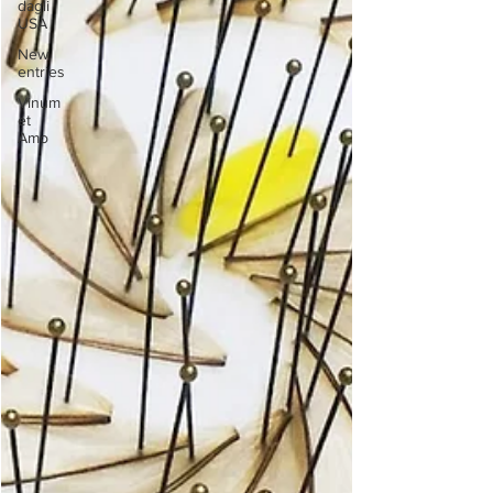
dagli
USA
New
entries
Vinum
et
Amo