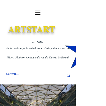
ARTSTART
est. 2020 ​
- informazione, opinioni ed eventi d'arte, cultura e mercato
-
WebArtPlatform fondata e diretta da Vittorio Schieroni