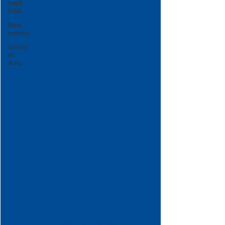
dagli
USA
New
entries
Vinum
et
Amo