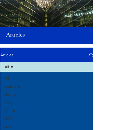
Articles
Articles
All
All
Opinions
Events
Arts
Culture
ADV
Arte