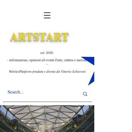
ARTSTART
est. 2020 ​
- informazione, opinioni ed eventi d'arte, cultura e mercato
-
WebArtPlatform fondata e diretta da Vittorio Schieroni