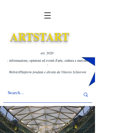
ARTSTART
est. 2020 ​
- informazione, opinioni ed eventi d'arte, cultura e mercato
-
WebArtPlatform fondata e diretta da Vittorio Schieroni