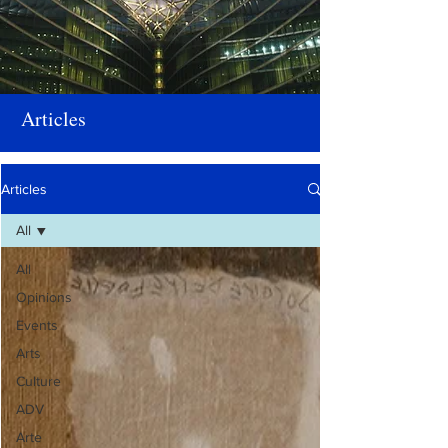
Articles
Articles
All
All
Opinions
Events
Arts
Culture
ADV
Arte