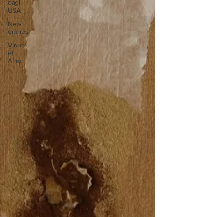
dagli
USA
New
entries
Vinum
et
Amo