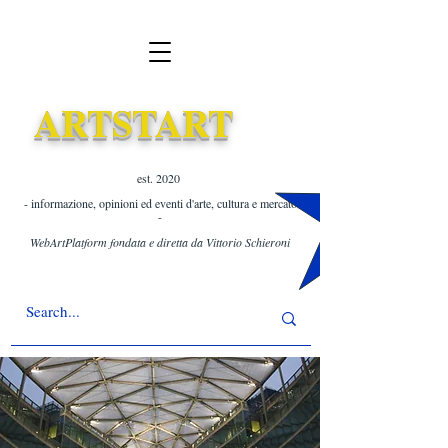
ARTSTART
est. 2020 ​
- informazione, opinioni ed eventi d'arte, cultura e mercato
-
WebArtPlatform fondata e diretta da Vittorio Schieroni