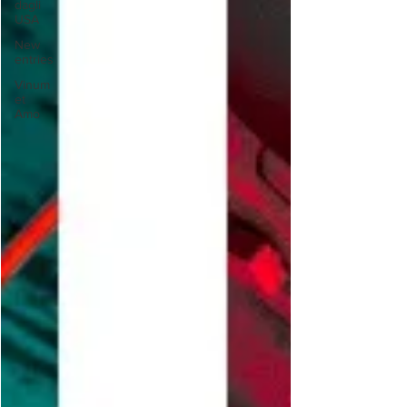
dagli
USA
New
entries
Vinum
et
Amo