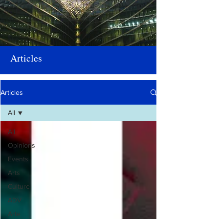
Articles
Articles
All
All
Opinions
Events
Arts
Culture
ADV
Arte