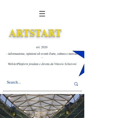
ARTSTART
est. 2020 ​
- informazione, opinioni ed eventi d'arte, cultura e mercato
-
WebArtPlatform fondata e diretta da Vittorio Schieroni