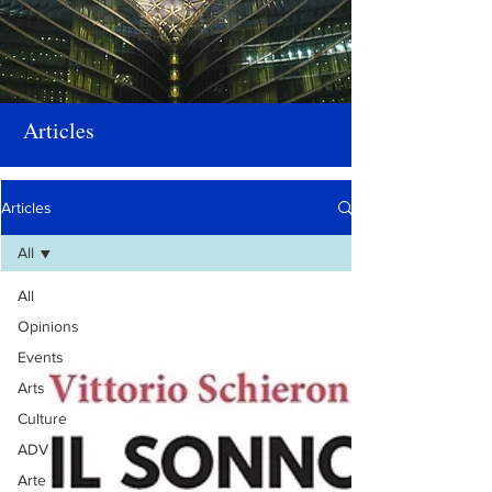
Articles
Articles
All
All
Opinions
Events
Arts
Culture
ADV
Arte