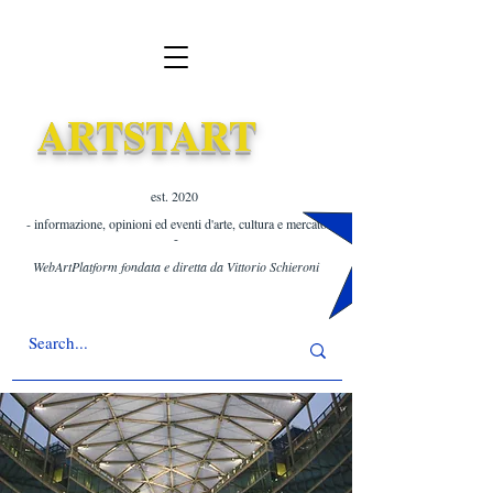
ARTSTART
est. 2020 ​
- informazione, opinioni ed eventi d'arte, cultura e mercato
-
WebArtPlatform fondata e diretta da Vittorio Schieroni