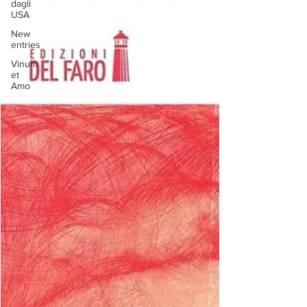
dagli
USA
New
entries
Vinum
et
Amo