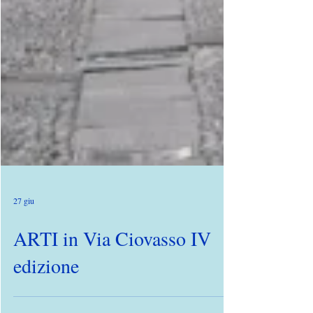
27 giu
ARTI in Via Ciovasso IV
edizione