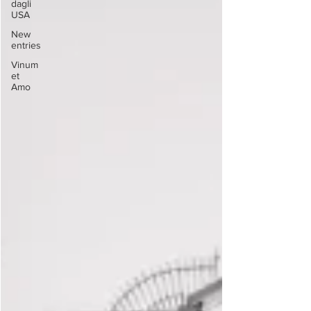
dagli
USA
New
entries
Vinum
et
Amo