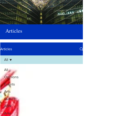
Articles
Articles
All
All
Opinions
Events
Arts
Culture
ADV
Arte