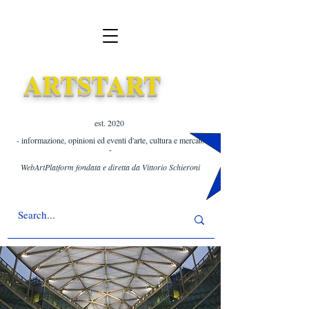
ARTSTART
est. 2020 ​
- informazione, opinioni ed eventi d'arte, cultura e mercato
-
WebArtPlatform fondata e diretta da Vittorio Schieroni