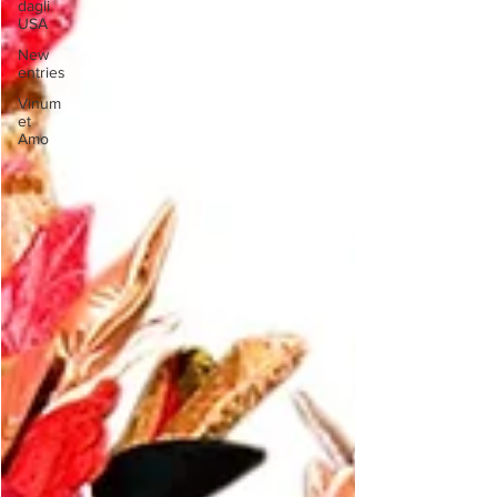
dagli
USA
New
entries
Vinum
et
Amo