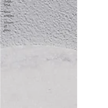
dagli
USA
New
entries
Vinum
et
Amo