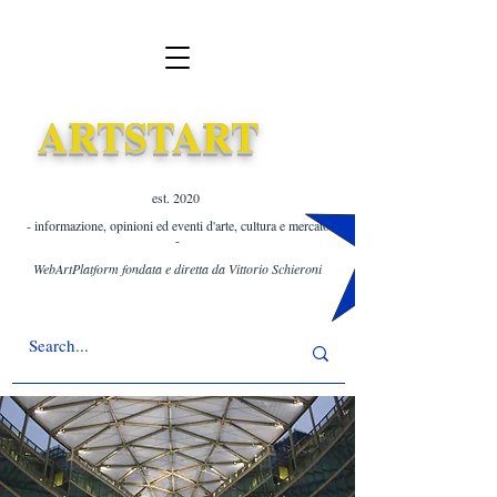
ARTSTART
est. 2020 ​
- informazione, opinioni ed eventi d'arte, cultura e mercato
-
WebArtPlatform fondata e diretta da Vittorio Schieroni