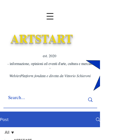
ARTSTART
est. 2020 ​
- informazione, opinioni ed eventi d'arte, cultura e mercato
-
WebArtPlatform fondata e diretta da Vittorio Schieroni
Post
All