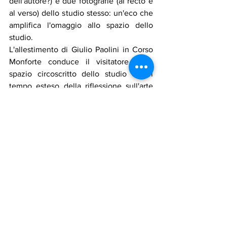
dell'autore?) e due fotografie (al recto e 
al verso) dello studio stesso: un'eco che 
amplifica l'omaggio allo spazio dello 
studio. 
L'allestimento di Giulio Paolini in Corso 
Monforte conduce il visitatore nello 
spazio circoscritto dello studio e nel 
tempo esteso della riflessione sull'arte 
del passato. In procinto di compiere 86 
anni, l'artista continua, con la dedizione 
e il rigore di sempre, a elaborare nuove 
formulazioni visive dei temi che hanno 
contraddistinto la sua riflessione 
concettuale a partire dagli anni 
Sessanta. 
Ulteriori informazioni sull'opera di Giulio 
Paolini:
https://www.fondazionepaolini.it/
ita/
. 