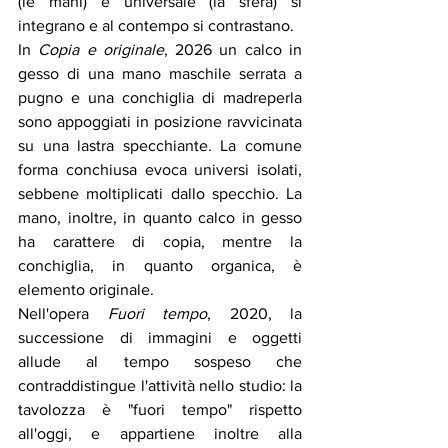
(le mani) e universale (la sfera) si 
integrano e al contempo si contrastano. 
In 
Copia e originale
, 2026 un calco in 
gesso di una mano maschile serrata a 
pugno e una conchiglia di madreperla 
sono appoggiati in posizione ravvicinata 
su una lastra specchiante. La comune 
forma conchiusa evoca universi isolati, 
sebbene moltiplicati dallo specchio. La 
mano, inoltre, in quanto calco in gesso 
ha carattere di copia, mentre la 
conchiglia, in quanto organica, è 
elemento originale. 
Nell'opera 
Fuori tempo
, 2020, la 
successione di immagini e oggetti 
allude al tempo sospeso che 
contraddistingue l'attività nello studio: la 
tavolozza è 
"
fuori tempo
"
 rispetto 
all'oggi, e appartiene inoltre alla 