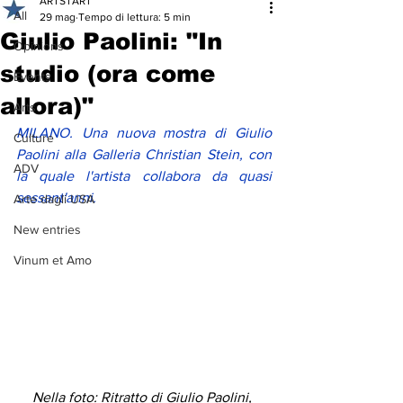
ARTSTART
All
29 mag
Tempo di lettura: 5 min
Giulio Paolini: "In
Opinions
studio (ora come
Events
allora)"
Arts
MILANO. Una nuova mostra di Giulio 
Culture
Paolini alla Galleria Christian Stein, con 
ADV
la quale l'artista collabora da quasi 
sessant'anni. 
Arte dagli USA
New entries
Vinum et Amo
Nella foto: Ritratto di Giulio Paolini, 