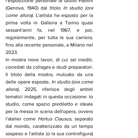
l'esposizione personale di Giulio Paolini 
(Genova, 1940) dal titolo 
In studio (ora 
come allora)
. L'artista ha esposto per la 
prima volta in Galleria a Torino quasi 
sessant'anni fa, nel 1967, e poi, 
regolarmente, per tutta la sua carriera, 
fino alla recente personale, a Milano nel 
2023. 
In mostra nove lavori, di cui sei inediti, 
corredati da collages e studi preparatori. 
Il titolo della mostra, mutuato da una 
delle opere esposte, 
In studio (ora come 
allora)
, 2025, riferisce degli ambiti 
tematici indagati in questa occasione: lo 
studio, come spazio prediletto e ideale 
per la messa in scena dell'opera, ovvero 
l'atelier come 
Hortus Clausus
, separato 
dal mondo, caratterizzato da un tempo 
sospeso e l'artista (o la sua controfigura) 