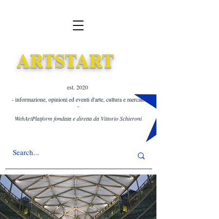
ARTSTART
est. 2020 ​
- informazione, opinioni ed eventi d'arte, cultura e mercato
-
WebArtPlatform fondata e diretta da Vittorio Schieroni