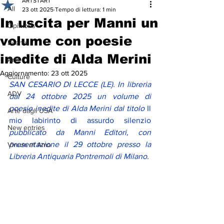
ARTSTART
All
23 ott 2025
Tempo di lettura: 1 min
In uscita per Manni un
Opinions
volume con poesie
Events
inedite di Alda Merini
Arts
Aggiornamento:
23 ott 2025
Culture
SAN CESARIO DI LECCE (LE). In libreria 
ADV
dal 24 ottobre 2025 un volume di 
poesie inedite di Alda Merini dal titolo
Il 
Arte dagli USA
mio labirinto di assurdo silenzio
New entries
pubblicato da Manni Editori, con 
presentazione il 29 ottobre presso la 
Vinum et Amo
Libreria Antiquaria Pontremoli di Milano. 