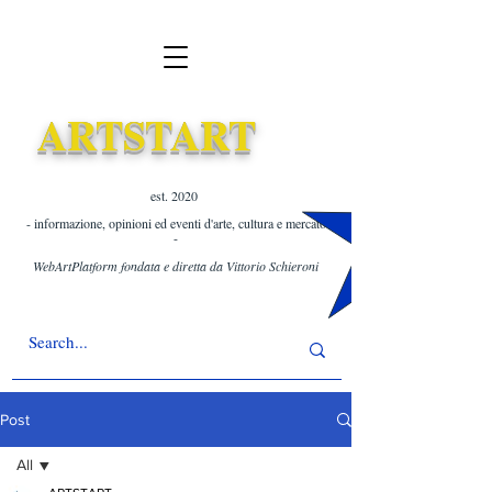
ARTSTART
est. 2020 ​
- informazione, opinioni ed eventi d'arte, cultura e mercato
-
WebArtPlatform fondata e diretta da Vittorio Schieroni
Post
All