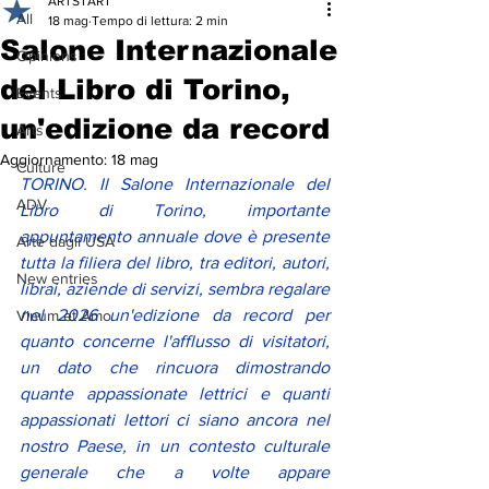
ARTSTART
All
18 mag
Tempo di lettura: 2 min
Salone Internazionale
Opinions
del Libro di Torino,
Events
un'edizione da record
Arts
Aggiornamento:
18 mag
Culture
TORINO. Il Salone Internazionale del 
ADV
Libro di Torino, importante 
appuntamento annuale dove è presente 
Arte dagli USA
tutta la filiera del libro, tra editori, autori, 
New entries
librai, aziende di servizi, sembra regalare 
nel 2026 un'edizione da record per 
Vinum et Amo
quanto concerne l'afflusso di visitatori, 
un dato che rincuora dimostrando 
quante appassionate lettrici e quanti 
appassionati lettori ci siano ancora nel 
nostro Paese, in un contesto culturale 
generale che a volte appare 