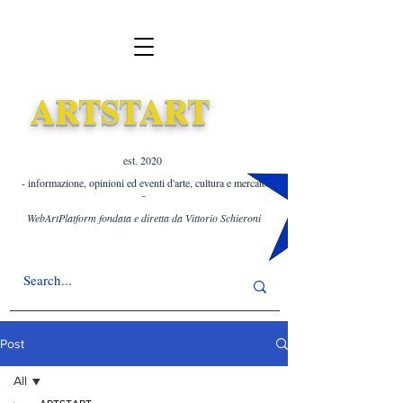
ARTSTART
est. 2020 ​
- informazione, opinioni ed eventi d'arte, cultura e mercato
-
WebArtPlatform fondata e diretta da Vittorio Schieroni
Post
All