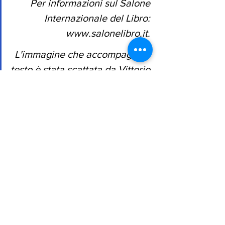
Per informazioni sul Salone 
Internazionale del Libro: 
www.salonelibro.it
. 
L'immagine che accompagna il 
testo è stata scattata da Vittorio 
Schieroni al Salone 
Internazionale del Libro il 17 
maggio 2026. 
Vittorio Schieroni
Articolo
Recensione
Libro
Letteratura
Edizioni del faro
Salone Internazionale del Libro
Lingotto Fiere
Michelangelo Sebastiani
Culture