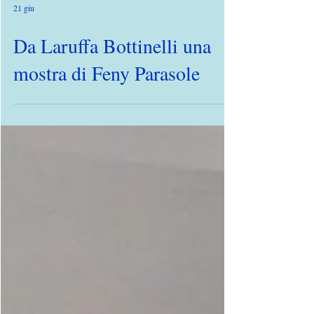
21 giu
Da Laruffa Bottinelli una
mostra di Feny Parasole