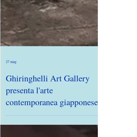
27 mag
Ghiringhelli Art Gallery
presenta l'arte
contemporanea giapponese