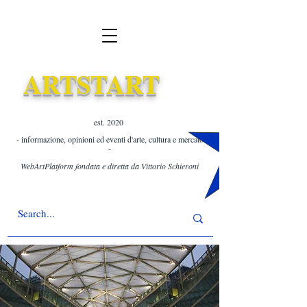
ARTSTART
est. 2020 ​
- informazione, opinioni ed eventi d'arte, cultura e mercato
-
WebArtPlatform fondata e diretta da Vittorio Schieroni