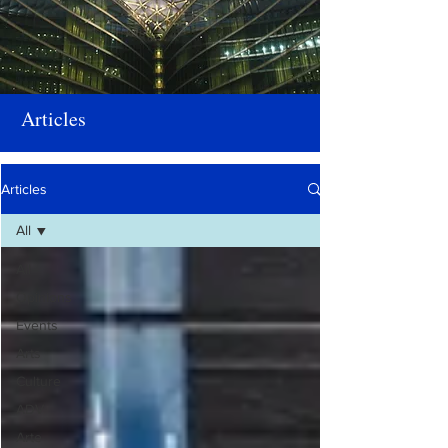
Articles
Articles
All
All
Opinions
Events
Arts
Culture
ADV
Arte