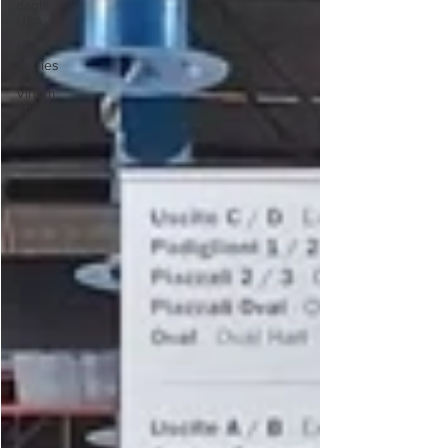
dagli
USA
New
entries
Vinum
et
Amo