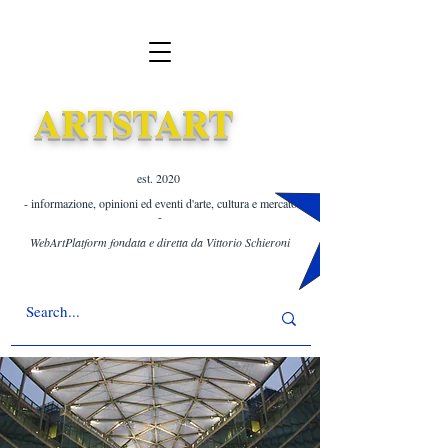
ARTSTART
est. 2020 ​
- informazione, opinioni ed eventi d'arte, cultura e mercato
-
WebArtPlatform fondata e diretta da Vittorio Schieroni