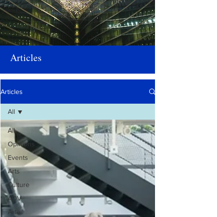
Articles
Articles
All
All
Opinions
Events
Arts
Culture
ADV
Arte