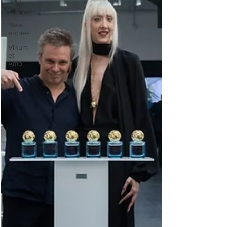
dagli
USA
New
entries
Vinum
et
Amo