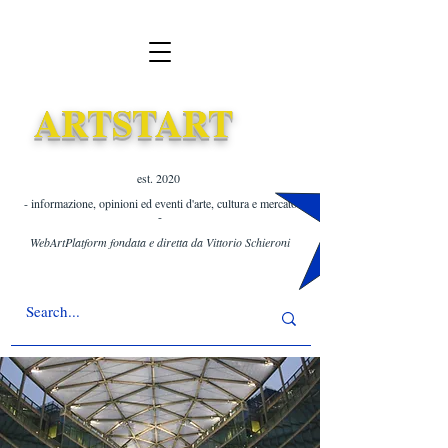
ARTSTART
est. 2020 ​
- informazione, opinioni ed eventi d'arte, cultura e mercato
-
WebArtPlatform fondata e diretta da Vittorio Schieroni