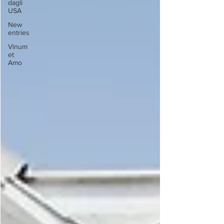
dagli
USA
New
entries
Vinum
et
Amo