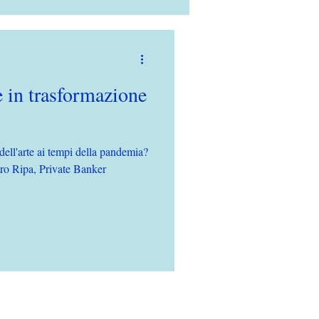
te in trasformazione
ell'arte ai tempi della pandemia?
tro Ripa, Private Banker