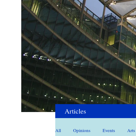
Articles
All
Opinions
Events
Arts