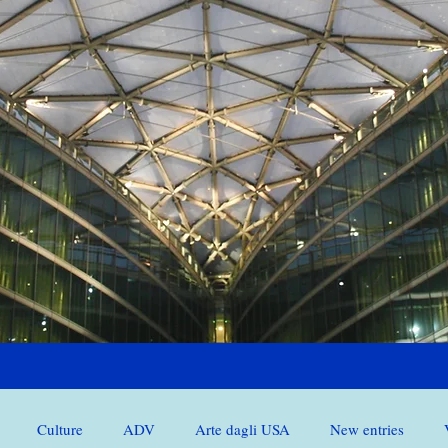
Culture
ADV
Arte dagli USA
New entries