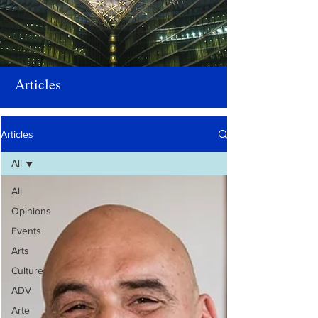
Articles
Articles
All
All
Opinions
Events
Arts
Culture
ADV
Arte