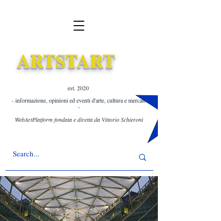
ARTSTART
est. 2020 ​
- informazione, opinioni ed eventi d'arte, cultura e mercato
-
WebArtPlatform fondata e diretta da Vittorio Schieroni