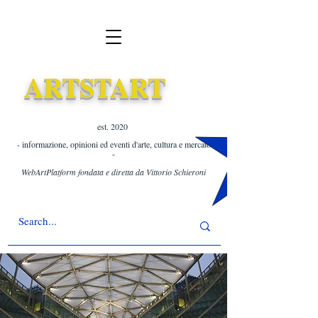
ARTSTART
est. 2020 ​
- informazione, opinioni ed eventi d'arte, cultura e mercato
-
WebArtPlatform fondata e diretta da Vittorio Schieroni