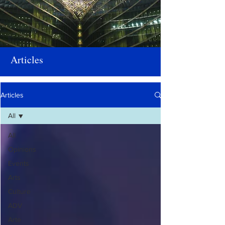
Articles
Articles
All
All
Opinions
Events
Arts
Culture
ADV
Arte