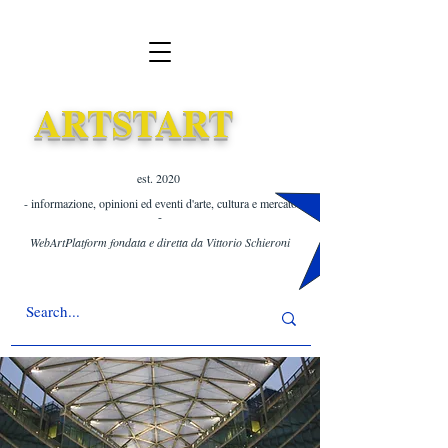
ARTSTART
est. 2020 ​
- informazione, opinioni ed eventi d'arte, cultura e mercato
-
WebArtPlatform fondata e diretta da Vittorio Schieroni