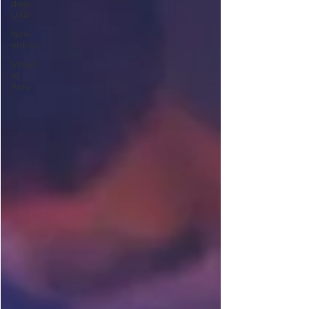
dagli
USA
New
entries
Vinum
et
Amo