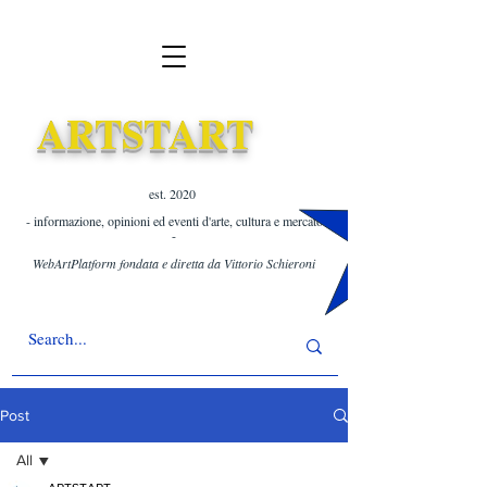
ARTSTART
est. 2020 ​
- informazione, opinioni ed eventi d'arte, cultura e mercato
-
WebArtPlatform fondata e diretta da Vittorio Schieroni
Post
All