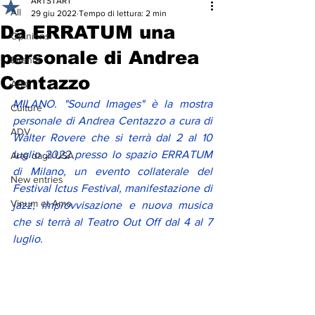
ARTSTART
All
29 giu 2022
Tempo di lettura: 2 min
Da ERRATUM una
Opinions
personale di Andrea
Events
Centazzo
Arts
MILANO. "Sound Images" è la mostra 
Culture
personale di Andrea Centazzo a cura di 
ADV
Walter Rovere che si terrà dal 2 al 10 
luglio 2022 presso lo spazio ERRATUM 
Arte dagli USA
di Milano, un evento collaterale del 
New entries
Festival Ictus Festival, manifestazione di 
Vinum et Amo
jazz, improvvisazione e nuova musica 
che si terrà al Teatro Out Off dal 4 al 7 
luglio. 