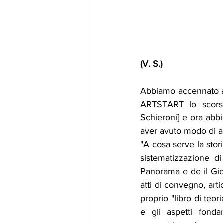
(V. S.) 
Abbiamo accennato a q
ARTSTART lo scors
Schieroni] e ora abb
aver avuto modo di ac
"A cosa serve la stori
sistematizzazione di
Panorama e de il Gior
atti di convegno, arti
proprio "libro di teor
e gli aspetti fonda