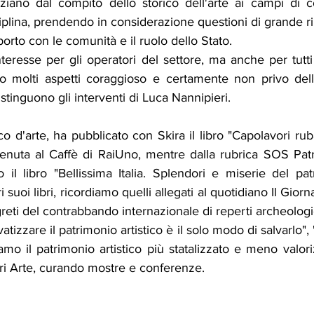
ziano dal compito dello storico dell'arte ai campi di 
iplina, prendendo in considerazione questioni di grande r
pporto con le comunità e il ruolo dello Stato. 
teresse per gli operatori del settore, ma anche per tutti 
tto molti aspetti coraggioso e certamente non privo dell
stinguono gli interventi di Luca Nannipieri. 
tico d'arte, ha pubblicato con Skira il libro "Capolavori ruba
enuta al Caffè di RaiUno, mentre dalla rubrica SOS Patrim
 il libro "Bellissima Italia. Splendori e miserie del patr
ri suoi libri, ricordiamo quelli allegati al quotidiano Il Giorn
egreti del contrabbando internazionale di reperti archeologi
izzare il patrimonio artistico è il solo modo di salvarlo", "l
amo il patrimonio artistico più statalizzato e meno valori
ri Arte, curando mostre e conferenze. 