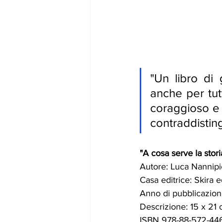
"Un libro di 
anche per tutt
coraggioso e 
contraddisting
"A cosa serve la storia
Autore: Luca Nannipie
Casa editrice: Skira e
Anno di pubblicazio
Descrizione: 
15 x 21 
ISBN 978-88-572-44