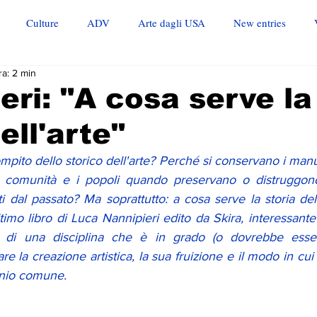
Culture
ADV
Arte dagli USA
New entries
ra: 2 min
eri: "A cosa serve la
ell'arte"
pito dello storico dell'arte? Perché si conservano i manuf
omunità e i popoli quando preservano o distruggono 
i dal passato? Ma soprattutto: a cosa serve la storia dell
ultimo libro di Luca Nannipieri
edito da Skira, interessante 
i di una disciplina che è in grado (o dovrebbe esser
are la creazione artistica, la sua fruizione e il modo in cui
nio comune. 