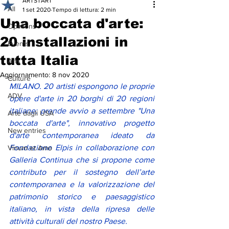
ARTSTART
All
1 set 2020
Tempo di lettura: 2 min
Una boccata d'arte:
Opinions
20 installazioni in
Events
tutta Italia
Arts
Aggiornamento:
8 nov 2020
Culture
MILANO. 20 artisti espongono le proprie 
ADV
opere d'arte in 20 borghi di 20 regioni 
italiane: prende avvio a settembre "Una 
Arte dagli USA
boccata d'arte", innovativo progetto 
New entries
d'arte contemporanea ideato da 
Fondazione Elpis in collaborazione con 
Vinum et Amo
Galleria Continua che si propone come 
contributo per il sostegno dell’arte 
contemporanea e la valorizzazione del 
patrimonio storico e paesaggistico 
italiano, in vista della ripresa delle 
attività culturali del nostro Paese
. 