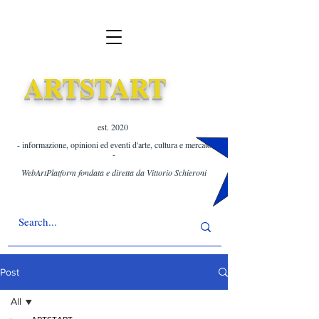
ARTSTART
est. 2020 ​
- informazione, opinioni ed eventi d'arte, cultura e mercato
-
WebArtPlatform fondata e diretta da Vittorio Schieroni
Post
All