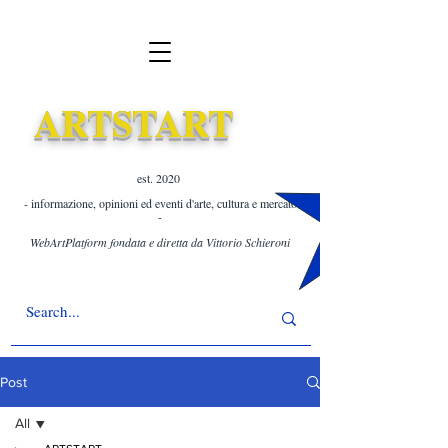
ARTSTART
est. 2020 ​
- informazione, opinioni ed eventi d'arte, cultura e mercato
-
WebArtPlatform fondata e diretta da Vittorio Schieroni
Post
All