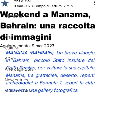
ARTSTART
All
8 mar 2023
Tempo di lettura: 2 min
Weekend a Manama,
Opinions
Bahrain: una raccolta
Events
di immagini
Arts
Aggiornamento:
9 mar 2023
Culture
MANAMA (BAHRAIN). Un breve viaggio 
ADV
in Bahrain, piccolo Stato insulare del 
Golfo Persico, per visitare la sua capitale 
Arte dagli USA
Manama, tra grattacieli, deserto, reperti 
New entries
archeologici e Formula 1: scopri la città 
attraverso una gallery fotografica. 
Vinum et Amo