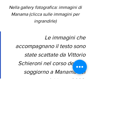
Nella gallery fotografica: immagini di 
Manama (clicca sulle immagini per 
ingrandirle) 
Le immagini che 
accompagnano il testo sono 
state scattate da Vittorio 
Schieroni nel corso del suo 
soggiorno a Manama nel 
febbraio 2023. 
Vittorio Schieroni
Articolo
Qal'at al-Bahrayn
Museo Nazionale del Bahrain
Culture