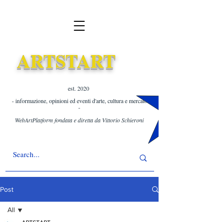
ARTSTART
est. 2020 ​
- informazione, opinioni ed eventi d'arte, cultura e mercato
-
WebArtPlatform fondata e diretta da Vittorio Schieroni
Post
All