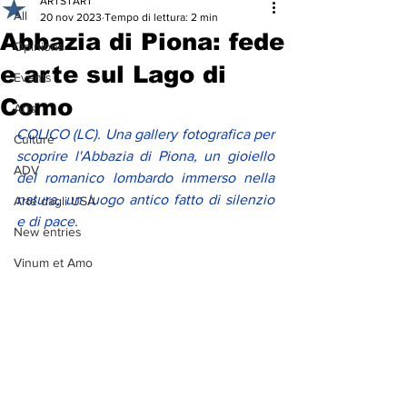
ARTSTART
All
20 nov 2023
Tempo di lettura: 2 min
Abbazia di Piona: fede
Opinions
e arte sul Lago di
Events
Como
Arts
COLICO (LC). Una gallery fotografica per 
Culture
scoprire l'Abbazia di Piona, un gioiello 
ADV
del romanico lombardo immerso nella 
natura, un luogo antico fatto di silenzio 
Arte dagli USA
e di pace. 
New entries
Vinum et Amo