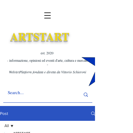
ARTSTART
est. 2020 ​
- informazione, opinioni ed eventi d'arte, cultura e mercato
-
WebArtPlatform fondata e diretta da Vittorio Schieroni
Post
All