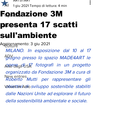
ARTSTART
All
1 giu 2021
Tempo di lettura: 4 min
Fondazione 3M
Opinions
presenta 17 scatti
Events
sull'ambiente
Arts
Aggiornamento:
3 giu 2021
Culture
MILANO. In esposizione dal 10 al 17 
ADV
giugno presso lo spazio MADE4ART le 
opere di 17 fotografi in un progetto 
Arte dagli USA
organizzato da Fondazione 3M a cura di 
New entries
Roberto Mutti per rappresentare gli 
obiettivi di sviluppo sostenibile stabiliti 
Vinum et Amo
dalle Nazioni Unite ad esplorare il futuro 
della sostenibilità ambientale e sociale. 