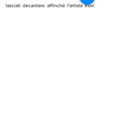
lasciati decantare affinché l'artista trovi 
una traccia tra significato e significante. 
Vittoria Clivio 
Mariella Ghirardani
 è un'artista 
e scultrice italiana che ha 
lavorato al fianco del suo 
maestro Nagasawa e di Luciano 
Fabro. Dagli anni del suo 
esordio e fino ai più recenti esiti 
formali, Mariella Ghirardani 
(Parma IT) offre continue 
occasioni di specifiche 
riflessioni su questioni proprie 
della disciplina scultorea e 