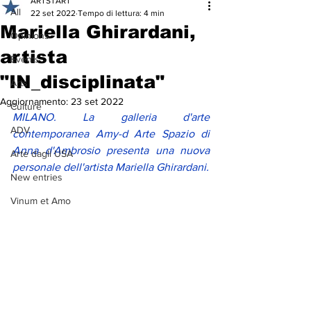
ARTSTART
All
22 set 2022
Tempo di lettura: 4 min
Mariella Ghirardani,
Opinions
artista
Events
"IN_disciplinata"
Arts
Aggiornamento:
23 set 2022
Culture
MILANO. La galleria d'arte 
ADV
contemporanea Amy-d Arte Spazio di 
Anna d'Ambrosio presenta una nuova 
Arte dagli USA
personale dell'artista Mariella Ghirardani. 
New entries
Vinum et Amo