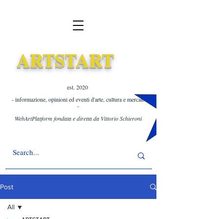
ARTSTART
est. 2020 ​
- informazione, opinioni ed eventi d'arte, cultura e mercato
-
WebArtPlatform fondata e diretta da Vittorio Schieroni
Post
All