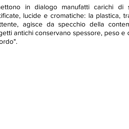
ttono in dialogo manufatti carichi di s
tificate, lucide e cromatiche: la plastica, tr
lettente, agisce da specchio della contem
getti antichi conservano spessore, peso e c
cordo
". 