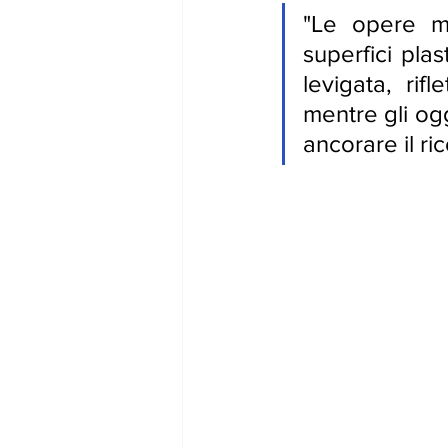
"
Le opere me
superfici plas
levigata, rif
mentre gli og
ancorare il ri