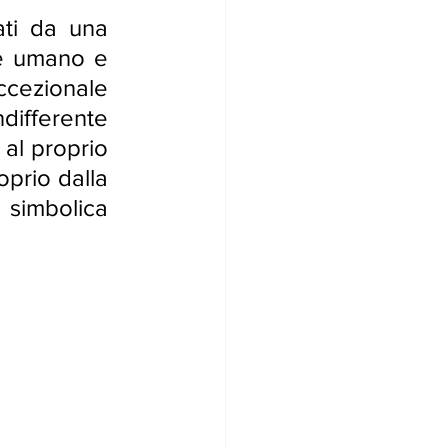
ati da una 
re umano e 
cezionale 
fferente 
al proprio 
prio dalla 
simbolica 