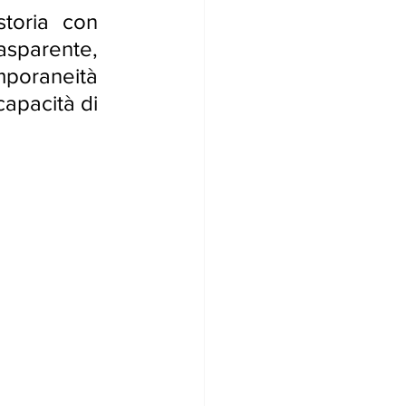
toria con 
asparente, 
poraneità 
apacità di 