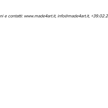
i e contatti: 
www.made4art.it
,
info@made4art.it
, +39.02.