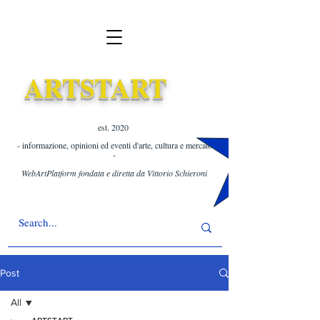
ARTSTART
est. 2020 ​
- informazione, opinioni ed eventi d'arte, cultura e mercato
-
WebArtPlatform fondata e diretta da Vittorio Schieroni
Post
All