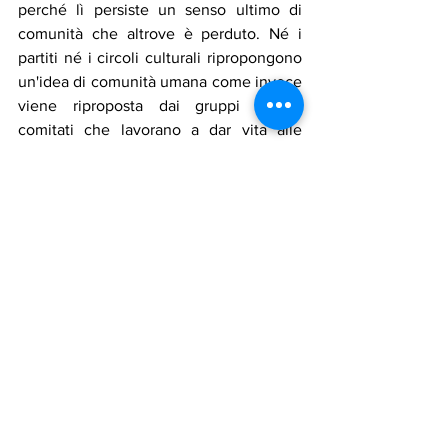
perché lì persiste un senso ultimo di 
comunità che altrove è perduto. Né i 
partiti né i circoli culturali ripropongono 
un'idea di comunità umana come invece 
viene riproposta dai gruppi e dai 
comitati che lavorano a dar vita alle 
bellezze ritenute periferiche e 
secondarie. Il grande monumento 
"spersonalizza" la sua tutela (nessuno si 
sentirebbe di dover difendere la 
Cappella Sistina di Michelangelo), 
mentre invece il piccolo monumento, 
proprio perché spesso mal conservato, 
malcurato, ignorato dalle 
amministrazioni, riesce a far nascere un 
senso di difesa, di condivisione, di 
richiamo a ciò che abbiamo di 
importante e di duraturo nella nostra 
civiltà. 