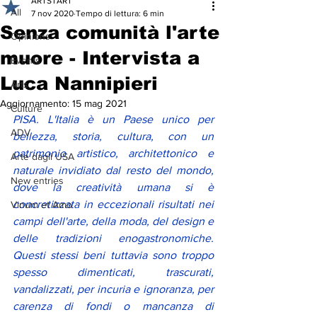
ARTSTART
All
7 nov 2020
Tempo di lettura: 6 min
Senza comunità l'arte
Opinions
muore - Intervista a
Events
Luca Nannipieri
Arts
Aggiornamento:
15 mag 2021
Culture
PISA. L'Italia è un Paese unico per 
ADV
bellezza, storia, cultura, con un 
patrimonio artistico, architettonico e 
Arte dagli USA
naturale invidiato dal resto del mondo, 
New entries
dove la creatività umana si è 
concretizzata in eccezionali risultati nei 
Vinum et Amo
campi dell'arte, della moda, del design e 
delle tradizioni enogastronomiche. 
Questi stessi beni tuttavia sono troppo 
spesso dimenticati, trascurati, 
vandalizzati, per incuria e ignoranza, per 
carenza di fondi o mancanza di 