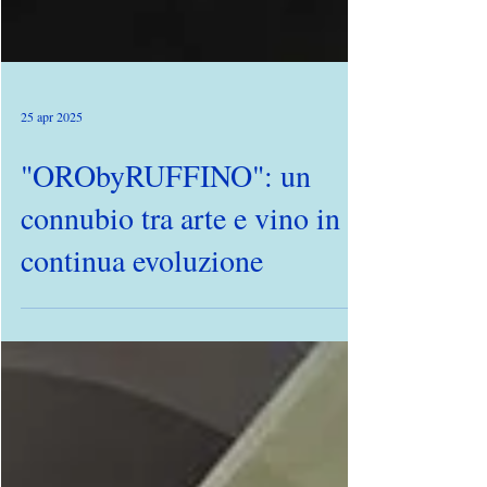
25 apr 2025
"ORObyRUFFINO": un
connubio tra arte e vino in
continua evoluzione