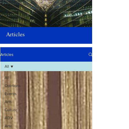
Articles
Articles
All
All
Opinions
Events
Arts
Culture
ADV
Arte