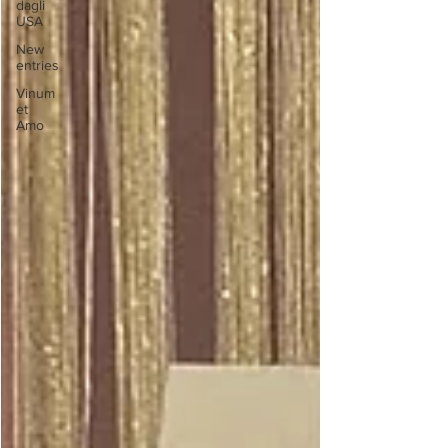
dagli
USA
New
entries
Vinum
et
Amo