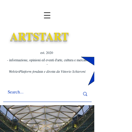
ARTSTART
est. 2020 ​
- informazione, opinioni ed eventi d'arte, cultura e mercato
-
WebArtPlatform fondata e diretta da Vittorio Schieroni