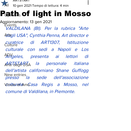
ARTSTART
All
10 gen 2021
Tempo di lettura: 4 min
Path of light in Mosso
Opinions
Aggiornamento:
13 gen 2021
Events
VALDILANA (BI). Per la rubrica "Arte 
Arts
dagli USA", Cynthia Penna, Art director e 
curatrice di ART1307, Istituzione 
Culture
culturale con sedi a Napoli e Los 
ADV
Angeles, presenta ai lettori di 
ARTSTART la personale italiana 
Arte dagli USA
dell'artista californiano Shane Guffogg 
New entries
presso la sede dell'associazione 
culturale Casa Regis a Mosso, nel 
Vinum et Amo
comune di Valdilana, in Piemonte. 