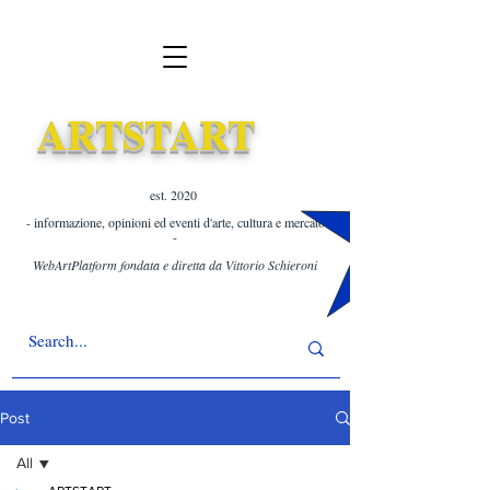
ARTSTART
est. 2020 ​
- informazione, opinioni ed eventi d'arte, cultura e mercato
-
WebArtPlatform fondata e diretta da Vittorio Schieroni
Post
All