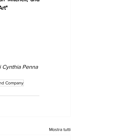
rt" 
di Cynthia Penna 
 and Company
Mostra tutti