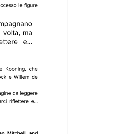
cesso le figure 
ompagnano 
volta, ma 
ttere e… 
e Kooning, che 
lock e Willem de 
gine da leggere 
i riflettere e… 
 Mitchell, and 