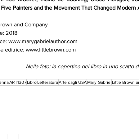
: Five Painters and the Movement That Changed Modern A
 
e, Brown and Company 
e: 2018 
ce: 
www.marygabrielauthor.com
a editrice: 
www.littlebrown.com
Nella foto: la copertina del libro in uno scatto 
Penna
ART1307
Libro
Letteratura
Arte dagli USA
Mary Gabriel
Little Brown