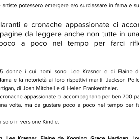
 artiste potessero emergere e/o surclassare in fama e suc
ilaranti e cronache appassionate ci acc
agine da leggere anche non tutte in una 
poco a poco nel tempo per farci rifle
 5 donne i cui nomi sono: Lee Krasner e di Elaine d
ama e la notorietà ai loro rispettivi mariti: Jackson Pol
tigan, di Joan Mitchell e di Helen Frankenthaler. 
e cronache appassionate ci accompagnano per ben 700 pa
na volta, ma da gustare poco a poco nel tempo per farc
ia solo in versione Kindle
. 
. Lee Krasner, Elaine de Kooning, Grace Hartigan, Joan