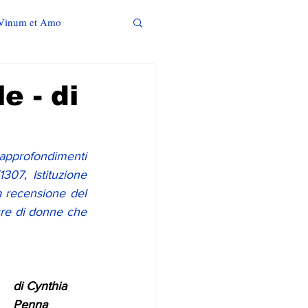
Vinum et Amo
e - di
pprofondimenti 
07, Istituzione 
 recensione del 
ure di donne che 
di Cynthia 
Penna 