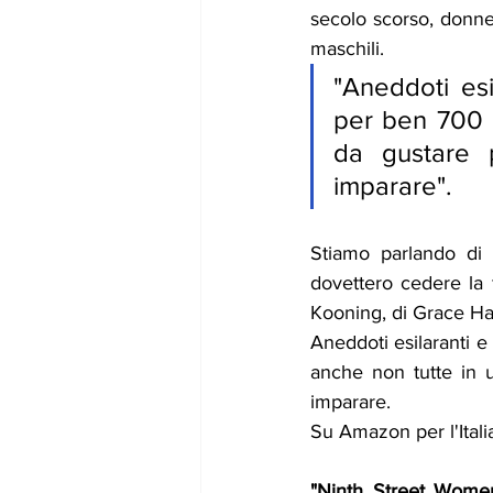
secolo scorso, donne
maschili. 
"
Aneddoti es
per ben 700 p
da gustare 
imparare
". 
Stiamo parlando di
dovettero cedere la f
Kooning, di Grace Har
Aneddoti esilaranti 
anche non tutte in u
imparare. 
Su Amazon per l
'
Ital
"Ninth Street Women