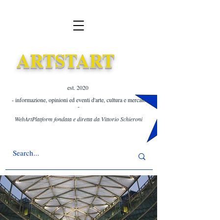
ARTSTART
est. 2020 ​
- informazione, opinioni ed eventi d'arte, cultura e mercato
-
WebArtPlatform fondata e diretta da Vittorio Schieroni