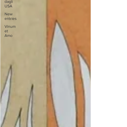
dagli
USA
New
entries
Vinum
et
Amo