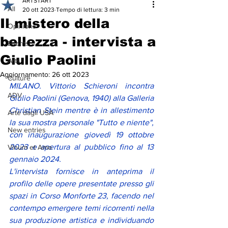
ARTSTART
All
20 ott 2023
Tempo di lettura: 3 min
Il mistero della
Opinions
bellezza - intervista a
Events
Giulio Paolini
Arts
Aggiornamento:
26 ott 2023
Culture
MILANO. Vittorio Schieroni incontra 
ADV
Giulio Paolini (Genova, 1940) alla Galleria 
Christian Stein mentre è in allestimento 
Arte dagli USA
la sua mostra personale "Tutto e niente", 
New entries
con inaugurazione giovedì 19 ottobre 
2023 e apertura al pubblico fino al 13 
Vinum et Amo
gennaio 2024. 
L'intervista fornisce in anteprima il 
profilo delle opere presentate presso gli 
spazi in Corso Monforte 23, facendo nel 
contempo emergere temi ricorrenti nella 
sua produzione artistica e individuando 