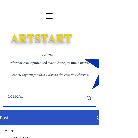
ARTSTART
est. 2020 ​
- informazione, opinioni ed eventi d'arte, cultura e mercato
-
WebArtPlatform fondata e diretta da Vittorio Schieroni
Post
All