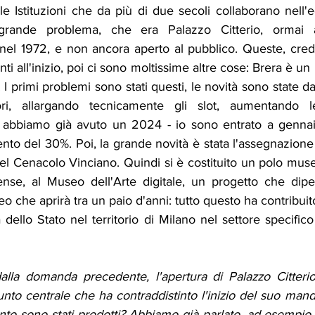
e Istituzioni che da più di due secoli collaborano nell'edi
grande problema, che era Palazzo Citterio, ormai ac
nel 1972, e non ancora aperto al pubblico. Queste, credo
ti all'inizio, poi ci sono moltissime altre cose: Brera è un
I primi problemi sono stati questi, le novità sono state da
tori, allargando tecnicamente gli slot, aumentando le 
i abbiamo già avuto un 2024 - io sono entrato a gennai
to del 30%. Poi, la grande novità è stata l'assegnazione
del Cenacolo Vinciano. Quindi si è costituito un polo muse
dense, al Museo dell'Arte digitale, un progetto che di
 che aprirà tra un paio d'anni: tutto questo ha contribuit
 dello Stato nel territorio di Milano nel settore specifico 
la domanda precedente, l'apertura di Palazzo Citterio,
punto centrale che ha contraddistinto l'inizio del suo manda
nto sono stati prodotti? Abbiamo già parlato, ad esempio, d