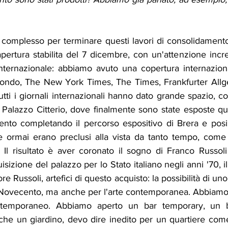
 complesso per terminare questi lavori di consolidamento
'apertura stabilita del 7 dicembre, con un'attenzione incr
nternazionale: abbiamo avuto una copertura internazionale
mondo, The New York Times, The Times, Frankfurter Allg
tti i giornali internazionali hanno dato grande spazio, 
di Palazzo Citterio, dove finalmente sono state esposte q
ento completando il percorso espositivo di Brera e pos
e ormai erano preclusi alla vista da tanto tempo, come 
 Il risultato è aver coronato il sogno di Franco Russoli
isizione del palazzo per lo Stato italiano negli anni '70, i
ore Russoli, artefici di questo acquisto: la possibilità di un
l Novecento, ma anche per l'arte contemporanea. Abbiamo
ntemporaneo. Abbiamo aperto un bar temporary, un bi
 anche un giardino, devo dire inedito per un quartiere co