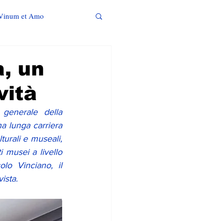
Vinum et Amo
, un
vità
generale della 
a lunga carriera 
turali e museali, 
 musei a livello 
lo Vinciano, il 
ista. 