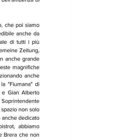
, che poi siamo 
edibile anche da 
 di tutti i più 
emeine Zeitung, 
con anche grande 
ueste magnifiche 
izionando anche 
la "Fiumana" di 
 e Gian Alberto 
l Soprintendente 
o spazio non solo 
 anche dedicato 
strot, abbiamo 
me Brera che non 