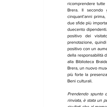
ricomprendere tutte l
Brera. Il secondo 
cinquant'anni prima, 
due sfide più importan
duecento dipendenti. 
positivo dei visita
prenotazione, quind
positivo con un aumen
della responsabilità 
alla Biblioteca Brai
Brera, un nuovo museo
più forte la presenza
Beni culturali. 
Prendendo spunto dal
rinviata, è stata un 
risultati che al mome