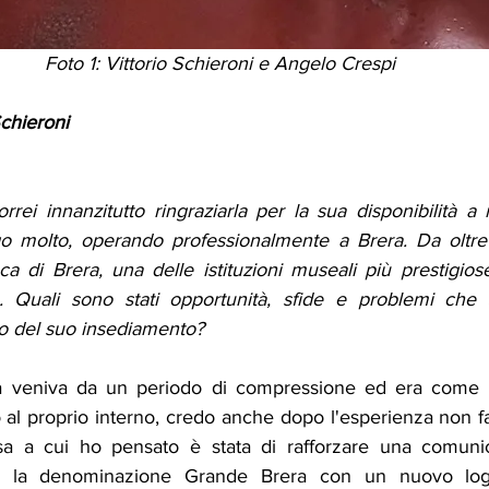
Foto 1: Vittorio Schieroni e Angelo Crespi 
Schieroni 
orrei innanzitutto ringraziarla per la sua disponibilità a r
ngo molto, operando professionalmente a Brera. Da oltre
a di Brera, una delle istituzioni museali più prestigios
le. Quali sono stati opportunità, sfide e problemi che 
o del suo insediamento? 
a veniva da un periodo di compressione ed era come s
o al proprio interno, credo anche dopo l'esperienza non f
sa a cui ho pensato è stata di rafforzare una comunica
 la denominazione Grande Brera con un nuovo log