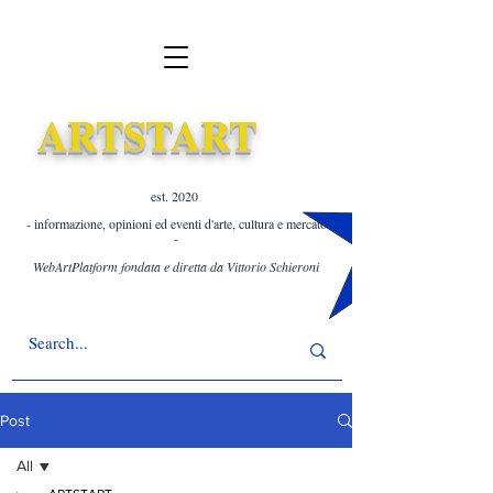
ARTSTART
est. 2020 ​
- informazione, opinioni ed eventi d'arte, cultura e mercato
-
WebArtPlatform fondata e diretta da Vittorio Schieroni
Post
All