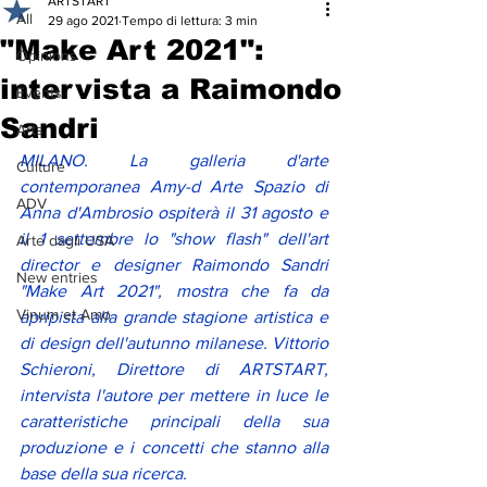
ARTSTART
All
29 ago 2021
Tempo di lettura: 3 min
"Make Art 2021":
Opinions
intervista a Raimondo
Events
Sandri
Arts
MILANO. La galleria d'arte 
Culture
contemporanea Amy-d Arte Spazio di 
ADV
Anna d'Ambrosio ospiterà il 31 agosto e 
il 1 settembre lo "show flash" dell'art 
Arte dagli USA
director e designer Raimondo Sandri 
New entries
"Make Art 2021", mostra che fa da 
Vinum et Amo
apripista alla grande stagione artistica e 
di design dell'autunno milanese. Vittorio 
Schieroni, Direttore di ARTSTART, 
intervista l'autore per mettere in luce le 
caratteristiche principali della sua 
produzione e i concetti che stanno alla 
base della sua ricerca. 